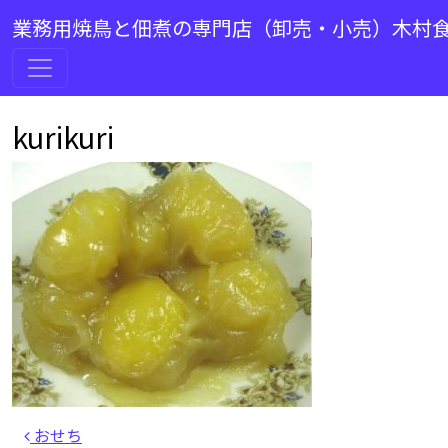
コンテンツへスキップ
業務用焼鳥と佃煮の専門店（卸売・小売）木村
ああ メインナビゲーション
kurikuri
投稿ナビゲーション
おせち