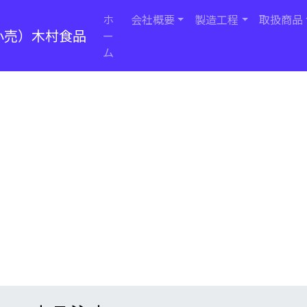
ホ
会社概要
製造工程
取扱商品
小売）木村食品
ー
ム