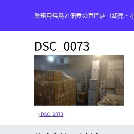
コンテンツへスキップ
業務用焼鳥と佃煮の専門店（卸売・
ああ メインナビゲーション
DSC_0073
投稿ナビゲーション
DSC_0073